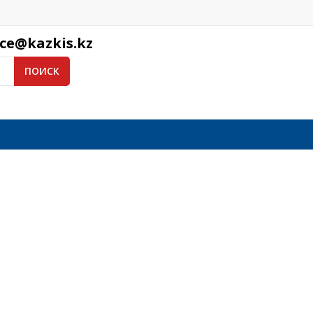
ice@kazkis.kz
ПОИСК