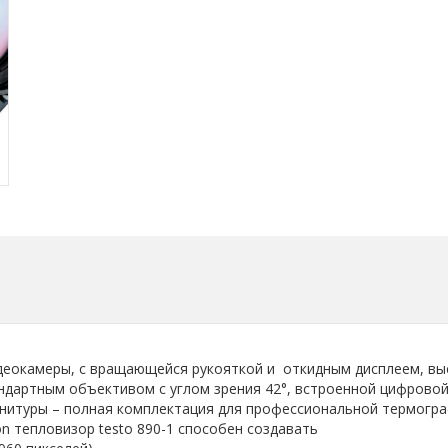
идеокамеры, с вращающейся рукояткой и откидным дисплеем, в
ндартным объективом с углом зрения 42°, встроенной цифрово
итуры – полная комплектация для профессиональной термограф
on тепловизор testo 890-1 способен создавать