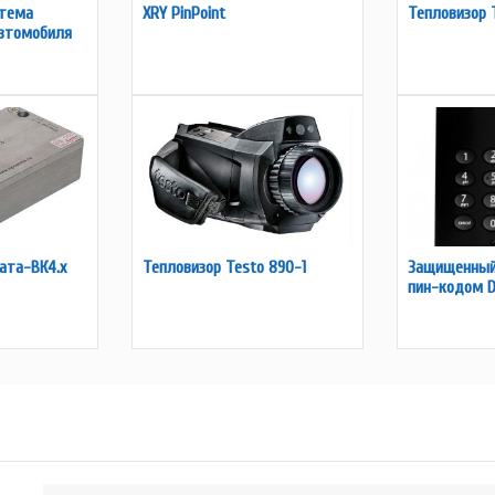
стема
XRY PinPoint
Тепловизор 
втомобиля
ата-ВК4.x
Тепловизор Testo 890-1
Защищенный
пин-кодом D