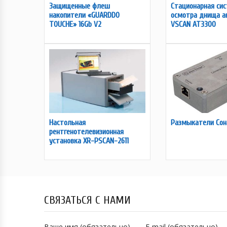
Защищенные флеш
Стационарная си
накопители «GUARDDO
осмотра днища а
TOUCHE» 16Gb V2
VSCAN AT3300
Настольная
Размыкатели Сон
рентгенотелевизионная
установка XR-PSCAN-2611
СВЯЗАТЬСЯ С НАМИ
Ваше имя (обязательно)
E-mail (обязательно)