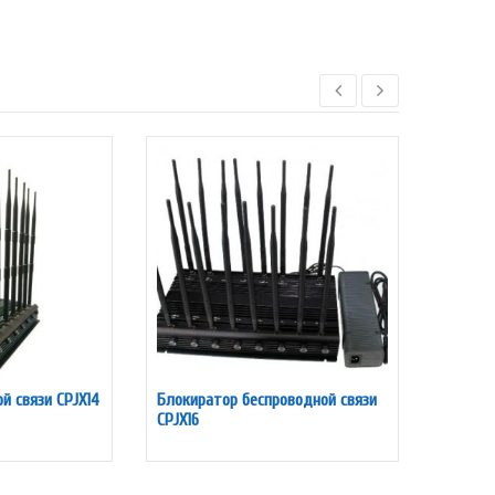
й связи CPJX14
Блокиратор беспроводной связи
Настол
CPJX16
антенн