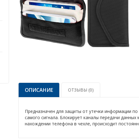
связи CPJ-P8
Настольный блокиратор 8 антенн
CPJ3060
Генератор радиочастотных помех
(джаммер) PATROL BJX 250
ОПИСАНИЕ
ОТЗЫВЫ (0)
Предназначен для защиты от утечки информации по
самого сигнала. Блокирует каналы передачи данных
нахождении телефона в чехле, происходит постоянн