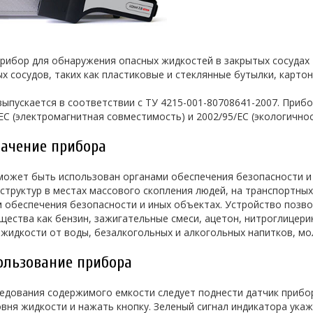
рибор для обнаружения опасных жидкостей в закрытых сосудах 
х сосудов, таких как пластиковые и стеклянные бутылки, карто
ыпускается в соответствии с ТУ 4215-001-80708641-2007. Приб
EC (электромагнитная совместимость) и 2002/95/EC (экологичнос
начение прибора
ожет быть использован органами обеспечения безопасности и 
структур в местах массового скопления людей, на транспортны
обеспечения безопасности и иных объектах. Устройство позвол
щества как бензин, зажигательные смеси, ацетон, нитроглицери
жидкости от воды, безалкогольных и алкогольных напитков, мол
пользование прибора
ледования содержимого емкости следует поднести датчик прибо
вня жидкости и нажать кнопку. Зеленый сигнал индикатора укаж