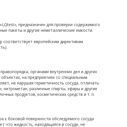
«LQtest», предназначен для проверки содержимого
нные пакеты и другие неметаллические емкости.
ор соответствует европейским директивам
ть).
правопорядка, органами внутренних дел и других
х объектах, на предприятиях со специальным
яет, не нарушая герметичность сосуда, отличать
н, нитрометан, различные спирты, эфиры и другие
очных продуктов, косметических средств и т. п.
ра к боковой поверхности обследуемого сосуда
ет что жидкость, находящаяся в сосуде, не