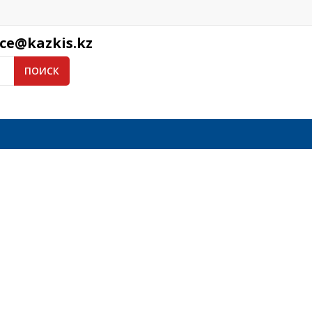
ice@kazkis.kz
ПОИСК