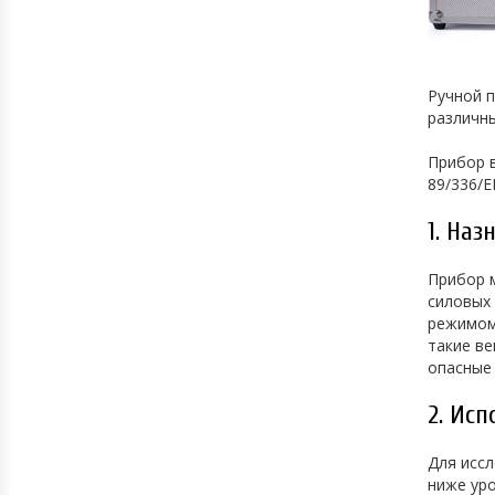
Ручной п
различны
Прибор в
89/336/E
1. Наз
Прибор м
силовых 
режимом 
такие ве
опасные 
2. Ис
Для исс
ниже уро