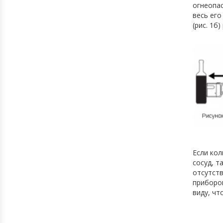
огнеопас
весь его
(рис. 1б
Если кол
сосуд, т
отсутств
прибором
виду, чт